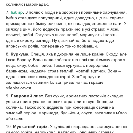
соліннях і маринадах.
7.
Імбир
.
З появою моди
на здорове і правильне харчування,
імбир став дуже популярний, адже доведено, що він сприяє
прискоренню обміну речовин і, як наслідок, зниженню ваги. У
зв'язку з цим, його додають практично в усі страви: м'ясні,
овочеві, рибні. Готують з нього напої, маринують і навіть
їдять в сирому вигляді. Ну і, звичайно, його подають до
японським ролів, попередньо тонко порізавши.
8.
Куркума.
Спеція, яка підкорила не лише країни Сходу, але
і всю Європу. Вона надає абсолютно нові грані смаку страв з
яєць, сиру, бобів і риби. Також куркума є природним
барвником, надаючи страв теплий, жовтий відтінок. Вона –
одна з основних складових каррі. З неї продукти
залишаються свіжими більш тривалий час і краще
зберігаються.
9.
Лавровий лист.
Без сухих, ароматних листочків складно
уявити приготування перших страв: чи то суп, борщ чи
солянка. Також його додають при консервації овочів на
зимовий період, маринади, бульйони, соуси, засаливая м'ясо
або сало.
10.
Мускатний горіх.
У кулінарії виправдане застосування як
самого горіха, наприклад, в м'ясних і овочевих стравах,