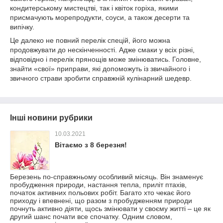
кондитерському мистецтві, так і квіток горіха, якими
присмачують морепродукти, соуси, а також десерти та
випічку.
Це далеко не повний перелік спецій, його можна
продовжувати до нескінченності. Адже смаки у всіх різні,
відповідно і перелік прянощів може змінюватись. Головне,
знайти «свої» приправи, які допоможуть із звичайного і
звичного страви зробити справжній кулінарний шедевр.
Інші новини рубрики
10.03.2021
Вітаємо з 8 березня!
Березень по-справжньому особливий місяць. Він знаменує
пробудження природи, настання тепла, приліт птахів,
початок активних польових робіт. Багато хто чекає його
приходу і впевнені, що разом з пробудженням природи
почнуть активно діяти, щось змінювати у своєму житті – це як
другий шанс почати все спочатку. Одним словом,