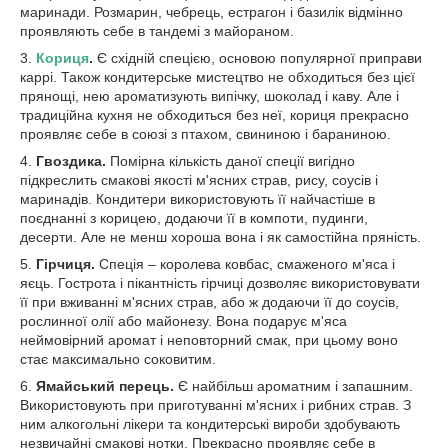
маринади. Розмарин, чебрець, естрагон і базилік відмінно
проявляють себе в тандемі з майораном.
3.
Кориця
.
Є східній спецією, основою популярної приправи
каррі. Також кондитерське мистецтво не обходиться без цієї
прянощі, нею ароматизують випічку, шоколад і каву. Але і
традиційна кухня не обходиться без неї, кориця прекрасно
проявляє себе в союзі з птахом, свининою і бараниною.
4.
Гвоздика.
Помірна кількість даної спеції вигідно
підкреслить смакові якості м'ясних страв, рису, соусів і
маринадів. Кондитери використовують її найчастіше в
поєднанні з корицею, додаючи її в компоти, пудинги,
десерти. Але не менш хороша вона і як самостійна пряність.
5.
Гірчиця.
Спеція – королева ковбас, смаженого м'яса і
яєць. Гострота і пікантність гірчиці дозволяє використовувати
її при вживанні м'ясних страв, або ж додаючи її до соусів,
рослинної олії або майонезу. Вона подарує м'яса
неймовірний аромат і неповторний смак, при цьому воно
стає максимально соковитим.
6.
Ямайський перець.
Є найбільш ароматним і запашним.
Використовують при приготуванні м'ясних і рибних страв. З
ним алкогольні лікери та кондитерські вироби здобувають
незвичайні смакові нотки. Прекрасно проявляє себе в