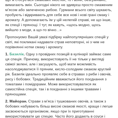
вимагають змін. Сьогодні нікого не здивуєш просто смаженим
м'ясом або запеченою рибою. Гурмани всього світу шукають,
пробують і відкривають для себе все нові і нові грані смаку і
аромату. А допомагають їм у цій нелегкій справі, не що інше,
як спеції і прянощі. І тут, як кажуть, «щось модно, щось
вийшло з моди, а що-то вічно...»
Пропонуємо Вашій увазі підбірку найпопулярніших спецій у
світі, які покликані надавати страв неповторні, ні з чим не
порівнянні нотки смаку і аромату.
1.
Базилік
.
Одну з провідних позицій в кулінарії займає саме
ця спеція. Причому, використовують її не тільки у вигляді
свіжої зелені, але і засушують, щоб мати можливість
насолоджуватися її пряним, кисло-солодким смаком круглий
рік. Базилік ідеально проявляє себе в стравах з риби і овочів,
рису і бобових. Традиційним вважається його поєднання з
томатами і помідорами. Може використовуватися як
самостійна спеція, так і в поєднанні з іншими травами і
прянощами.
2.
Майоран.
Страви з м'яса і тушкованих овочів, а також з
бобових набувають більш високі смакові якості, краще і легше
засвоюються організмом, якщо при їх приготуванні
використовувати цю спецію. Часто його додають в соуси і