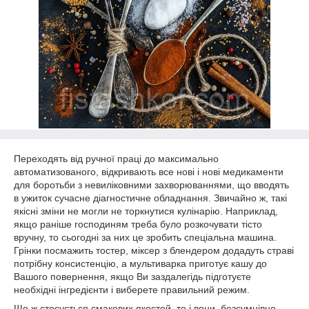
Переходять від ручної праці до максимально
автоматизованого, відкривають все нові і нові медикаменти
для боротьби з невиліковними захворюваннями, що вводять
в ужиток сучасне діагностичне обладнання. Звичайно ж, такі
якісні зміни не могли не торкнутися кулінарію. Наприклад,
якщо раніше господиням треба було розкочувати тісто
вручну, то сьогодні за них це зробить спеціальна машина.
Грінки посмажить тостер, міксер з блендером додадуть страві
потрібну консистенцію, а мультиварка приготує кашу до
Вашого повернення, якщо Ви заздалегідь підготуєте
необхідні інгредієнти і виберете правильний режим.
Що ж стосується смакових якостей, то і вони, безсумнівно,