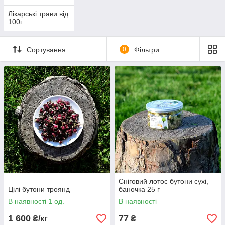
Лікарські трави від
100г.
Сортування
0
Фільтри
Сніговий лотос бутони сухі,
Цілі бутони троянд
баночка 25 г
В наявності 1 од.
В наявності
1 600
77
₴/кг
₴