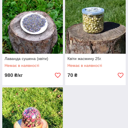
Лаванда сушена (квіти)
Квіти жасмину 25г.
Немає в наявності
Немає в наявності
980
70
₴/кг
₴