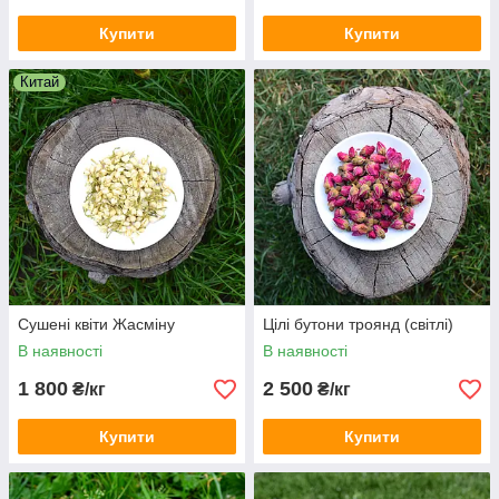
Купити
Купити
Китай
Сушені квіти Жасміну
Цілі бутони троянд (світлі)
В наявності
В наявності
1 800
2 500
₴/кг
₴/кг
Купити
Купити