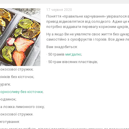
17 червня 2020
Поняття «правильне харчування» увірвалося 
привід відмовлятися від солодкого. Адже це 
потрібно віддавати перевагу корисним цукрів, 
Ну а якщо Ви не уявляєте своє життя без цуке
самостійно з сухофруктів і горіхів. Все дуже ле
Вам знадобиться:
· 50 грамів
мигдалю
;
· 50 грам вівсяних пластівців;
 кокосової стружки;
фініків без кісточок;
кураги;
орносливу без кісточки
;
 родзинок;
ва ложка лимонного соку;
 кокосової стружки.
иготування: