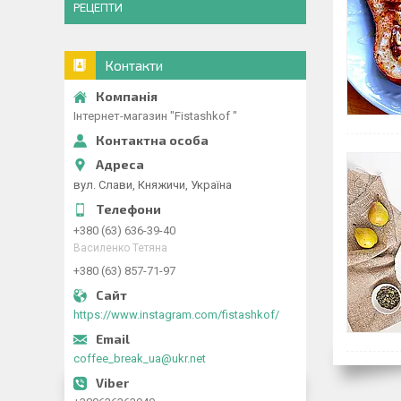
РЕЦЕПТИ
Контакти
Інтернет-магазин "Fistashkof "
вул. Слави, Княжичи, Україна
+380 (63) 636-39-40
Василенко Тетяна
+380 (63) 857-71-97
https://www.instagram.com/fistashkof/
coffee_break_ua@ukr.net