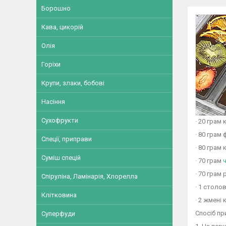
Борошно
Кава, цикорій
Олія
Горіхи
Крупи, злаки, бобові
Насіння
Сухофрукти
· 20 грам
· 80 грам 
Спеції, приправи
· 80 грам 
Суміш спецій
· 70 грам
ч
· 70 грам
Спіруліна, Ламінарія, Хлорелла
· 1 столо
Клітковина
· 2 жмені
Спосіб пр
Суперфуди