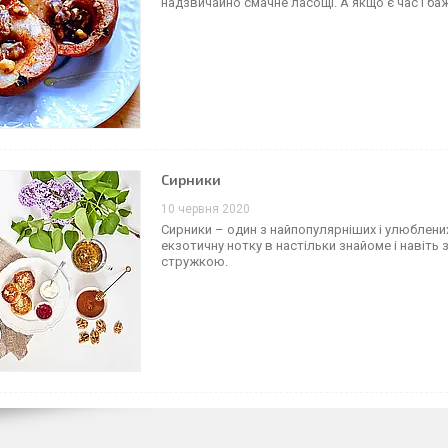
надзвичайно смачне ласощі. А якщо є час і ба
Сирники
10 червня 2020
Сирники – один з найпопулярніших і улюблених 
екзотичну нотку в настільки знайоме і навіт
стружкою.