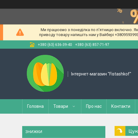
Ми працюємо з понеділка по п'ятницю включно. Якщ
приводу товару напишіть нам у Вайбері +380959399309
+380 (63) 636-39-40
+380 (63) 857-71-97
Інтернет-магазин "Fistashkof"
Головна
Товари
Про нас
Контакти
Цук
ЗНИЖКИ