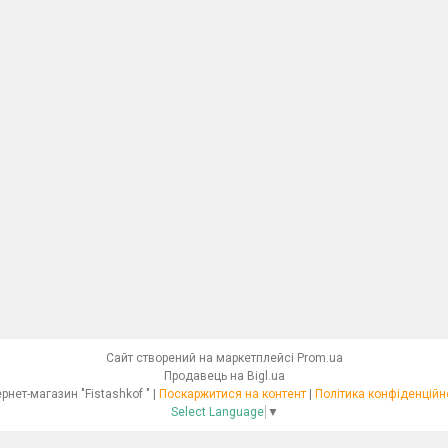
Сайт створений на маркетплейсі
Prom.ua
Продавець на Bigl.ua
Інтернет-магазин "Fistashkof " |
Поскаржитися на контент
|
Політика конфіденційн
Select Language
▼