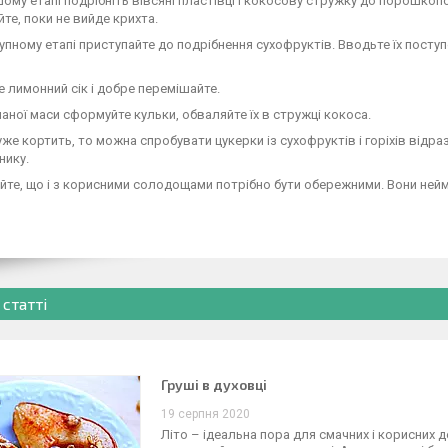
шому етапі подрібніть вівсяні пластівці і кокосову стружку до порошкоп
те, поки не вийде крихта.
тупному етапі приступайте до подрібнення сухофруктів. Вводьте їх посту
е лимонний сік і добре перемішайте.
маної маси сформуйте кульки, обваляйте їх в стружці кокоса.
уже кортить, то можна спробувати цукерки із сухофруктів і горіхів відр
нику.
йте, що і з корисними солодощами потрібно бути обережними. Вони неймо
 статті
Груші в духовці
19 серпня 2020
Літо – ідеальна пора для смачних і корисних д