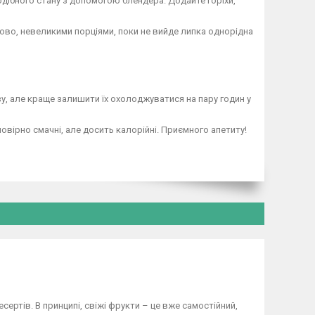
одібного стану з допомогою блендера. Додайте горіхи,
пово, невеликими порціями, поки не вийде липка однорідна
азу, але краще залишити їх охолоджуватися на пару годин у
вірно смачні, але досить калорійні. Приємного апетиту!
есертів. В принципі, свіжі фрукти – це вже самостійний,