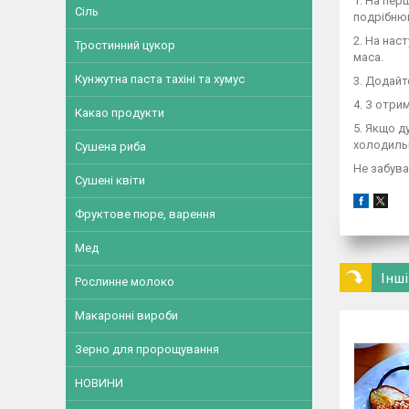
1. На пер
Сіль
подрібнюй
2. На нас
Тростинний цукор
маса.
Кунжутна паста тахіні та хумус
3. Додайт
4. З отри
Какао продукти
5. Якщо д
холодиль
Сушена риба
Не забува
Сушені квіти
Фруктове пюре, варення
Мед
Інші
Рослинне молоко
Макаронні вироби
Зерно для пророщування
НОВИНИ