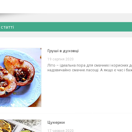
 статті
Груші в духовці
19 серпня 2020
Літо – ідеальна пора для смачних і корисних д
надзвичайно смачне ласощі. А якщо є час і ба
Цукерки
17 червня 2020