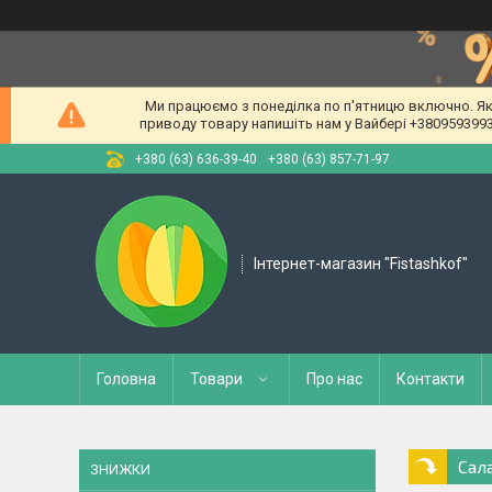
Ми працюємо з понеділка по п'ятницю включно. Якщ
приводу товару напишіть нам у Вайбері +380959399309
+380 (63) 636-39-40
+380 (63) 857-71-97
Інтернет-магазин "Fistashkof"
Головна
Товари
Про нас
Контакти
Сал
ЗНИЖКИ