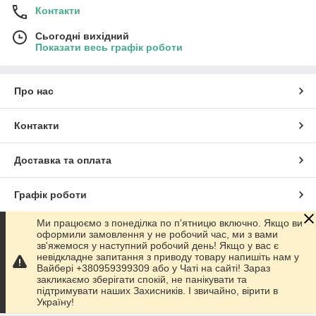
Контакти
Сьогодні вихідний
Показати весь графік роботи
Про нас
Контакти
Доставка та оплата
Графік роботи
Ми працюємо з понеділка по п'ятницю включно. Якщо ви
Повна версія сайту
оформили замовлення у не робочий час, ми з вами
зв'яжемося у наступний робочий день! Якщо у вас є
невідкладне запитання з приводу товару напишіть нам у
Сайт створено на маркетплейсі
Prom.ua
Вайбері +380959399309 або у Чаті на сайті! Зараз
закликаємо зберігати спокій, не панікувати та
підтримувати наших Захисників. І звичайно, вірити в
Політика конфіденційності
Україну!