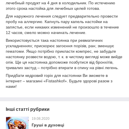
лечебный продукт на 4 дня в холодильник. По истечению
этого срока настойка для лечебных целей готова.
Для наружного лечения следует предварительно провести
пробу на аллергию. Капнуть пару капель настойки на
запястье, если никаких изменений не произошло в течение
12 часов, смело можно начинать лечение.
Використовується така настоянка при ревматичних
ускладненнях; прискорює загоєння порізів, ран; зменшує
гематоми. Якщо потрібно прикласти компрес, не забудьте
настоянку розвести водою, т. к. в чистому вигляді може вийде
опік. Ще ця настоянка допоможе позбутися від бронхітів,
тривалих застуд – потрібно втирати в спину на рівні легень.
Придбати кедровий горіх для настоянки Ви зможете в
інтернет – магазині «Fistashkof». Будьте здорові разом з
нами!
Інші статті рубрики
19.08.2020
Груші в духовці