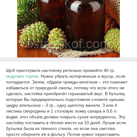
Щоб приготувати настоянку ретельно промийте 40 гр.
кедрових горіхів
. Нужно убрать испорченные и мусор, если
попадается. Затем, обдаём трижды кипятком – это поможет
избавиться от природной смолы, потому что если этого не
сделать, настойка приобретёт горьковатый вкус. В бутылку,
которую Вы предварительно подготовили сложите орешки,
цедру апельсина – 3 гр., одну щепотку ванили, 3 или 4
листика смородины и 1 столовую ложку сахара и 0,5 л.
водки, этот объём должен покрыть сухие ингредиенты. Эту
настойку поставить в тёплое место на 10 дней. Лучше если
бутылка была из тёмного стекла, но если она светлая,
просто оберните её в фольгу. Потом нужно переставить