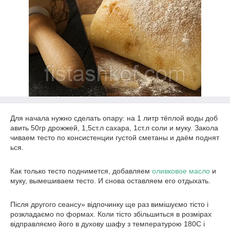
Для начала нужно сделать опару: на 1 литр тёплой воды доб
авить 50гр дрожжей, 1,5ст.л сахара, 1ст.л соли и муку. Закола
чиваем тесто по консистенции густой сметаны и даём поднят
ься.
Как только тесто поднимется, добавляем
оливковое масло
и
муку, вымешиваем тесто. И снова оставляем его отдыхать.
Після другого сеансу» відпочинку ще раз вимішуємо тісто і
розкладаємо по формах. Коли тісто збільшиться в розмірах
відправляємо його в духову шафу з температурою 180С і