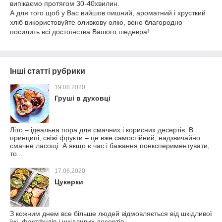
випікаємо протягом 30-40хвилин.
А для того щоб у Вас вийшов пишний, ароматний і хрусткий
хліб використовуйте оливкову олію, воно благородно
посилить всі достоїнства Вашого шедевра!
Інші статті рубрики
19.08.2020
Груші в духовці
Літо – ідеальна пора для смачних і корисних десертів. В
принципі, свіжі фрукти – це вже самостійний, надзвичайно
смачне ласощі. А якщо є час і бажання поекспериментувати,
то...
17.06.2020
Цукерки
З кожним днем все більше людей відмовляється від шкідливої
їжі, фастфудів і шкідливих десертів.