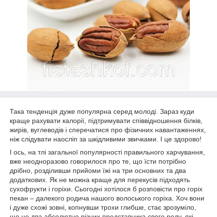
Така тенденція дуже популярна серед молоді. Зараз куди
краще рахувати калорії, підтримувати співвідношення білків,
жирів, вуглеводів і сперечатися про фізичних навантаженнях,
ніж слідувати наосліп за шкідливими звичками. І це здорово!
І ось, на тлі загальної популярності правильного харчування,
вже неодноразово говорилося про те, що їсти потрібно
дрібно, розділивши прийоми їжі на три основних та два
додаткових. Як не можна краще для перекусів підходять
сухофрукти і горіхи. Сьогодні хотілося б розповісти про горіх
пекан – далекого родича нашого волоського горіха. Хоч вони
і дуже схожі зовні, копнувши трохи глибше, стає зрозуміло,
що це два абсолютно різних представника свого роду, які