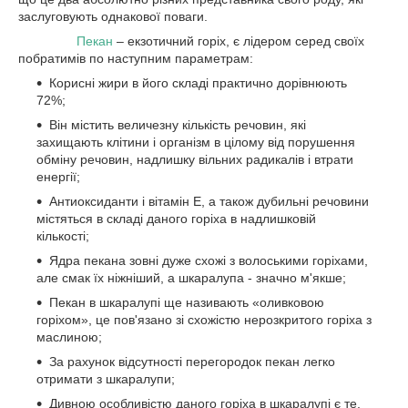
заслуговують однакової поваги.
Пекан
– екзотичний горіх, є лідером серед своїх
побратимів по наступним параметрам:
Корисні жири в його складі практично дорівнюють
72%;
Він містить величезну кількість речовин, які
захищають клітини і організм в цілому від порушення
обміну речовин, надлишку вільних радикалів і втрати
енергії;
Антиоксиданти і вітамін Е, а також дубильні речовини
містяться в складі даного горіха в надлишковій
кількості;
Ядра пекана зовні дуже схожі з волоськими горіхами,
але смак їх ніжніший, а шкаралупа - значно м'якше;
Пекан в шкаралупі ще називають «оливковою
горіхом», це пов'язано зі схожістю нерозкритого горіха з
маслиною;
За рахунок відсутності перегородок пекан легко
отримати з шкаралупи;
Дивною особливістю даного горіха в шкаралупі є те,