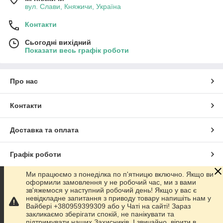
вул. Слави, Княжичи, Україна
Контакти
Сьогодні вихідний
Показати весь графік роботи
Про нас
Контакти
Доставка та оплата
Графік роботи
Ми працюємо з понеділка по п'ятницю включно. Якщо ви
Повна версія сайту
оформили замовлення у не робочий час, ми з вами
зв'яжемося у наступний робочий день! Якщо у вас є
невідкладне запитання з приводу товару напишіть нам у
Сайт створено на маркетплейсі
Prom.ua
Вайбері +380959399309 або у Чаті на сайті! Зараз
закликаємо зберігати спокій, не панікувати та
підтримувати наших Захисників. І звичайно, вірити в