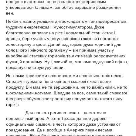
процеси в артеріях, не дозволяє холестериновым
утворюватися бляшкам, запобігає варикозне розширення
вен.
Пекан є найпотужнішим антиоксидантом і антидепресантом,
чудовим енергетиком і імуностимулятором. Дуже
благотворно впливає на ріст і нормальний стан кісток і
хрящів, бере участь у регуляції рівня глюкози і поганого
холестерину в крові. Даний вид горіхів дуже корисний для
чоловічого і жіночого організму – він приймає участь у
виробленні статевих гормонів та активізації репродуктивних
функцій організму. Ну і, звичайно, має омолоджуючий ефект,
покращуючи структуру шкіри.
Не тільки корисними властивостями славиться горіх пекан.
Справжні гурмани гідно оцінили смакові якості цього
продукту. Він має не те вершковими, не то ванільними, не то
шоколадними нотками. Швидше за все, саме такий смакової
феєрверк обумовлює зростаючу популярність такого виду
горіхів.
Для нашего региона пекан – достаточно
непривычный орех. А вот в Техасе данное дерево –
официальный символ, в честь которого даже устраивают
празднования. Да и вообще в Америке пекан весьма
популярен. Его с большим удовольствием используют для