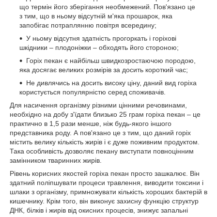
що термін його зберігання необмежений. Пов'язано це
з тим, що в ньому відсутній м'яка прошарок, яка
запобігає потраплянню повітря всередину;
У ньому відсутня здатність прогоркать і горіхові
шкідники – плодоніжки – обходять його стороною;
Горіх пекан є найбільш швидкозростаючою породою,
яка досягає великих розмірів за досить короткий час;
Не дивлячись на досить високу ціну, даний вид горіха
користується популярністю серед споживачів.
Для насичення організму різними цінними речовинами,
необхідно на добу з'їдати близько 25 грам горіха пекан – це
практично в 1,5 рази менше, ніж будь-якого іншого
представника роду. А пов'язано це з тим, що даний горіх
містить велику кількість жирів і є дуже поживним продуктом.
Така особливість дозволяє пекану виступати повноцінним
замінником тваринних жирів.
Рівень корисних якостей горіха пекан просто зашкалює. Він
здатний поліпшувати процеси травлення, виводити токсини і
шлаки з організму, примножувати кількість хороших бактерій в
кишечнику. Крім того, він виконує захисну функцію структур
ДНК, білків і жирів від окисних процесів, знижує запальні