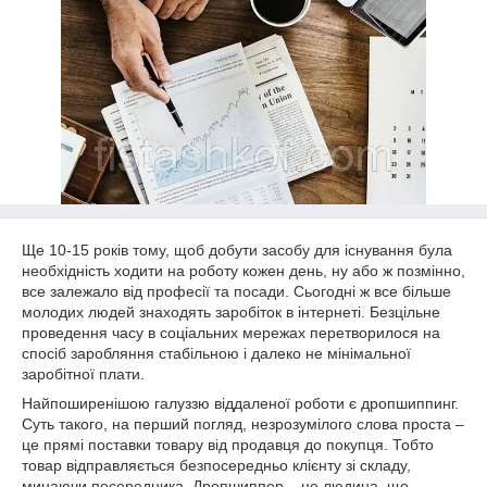
Ще 10-15 років тому, щоб добути засобу для існування була
необхідність ходити на роботу кожен день, ну або ж позмінно,
все залежало від професії та посади. Сьогодні ж все більше
молодих людей знаходять заробіток в інтернеті. Безцільне
проведення часу в соціальних мережах перетворилося на
спосіб заробляння стабільною і далеко не мінімальної
заробітної плати.
Найпоширенішою галуззю віддаленої роботи є дропшиппинг.
Суть такого, на перший погляд, незрозумілого слова проста –
це прямі поставки товару від продавця до покупця. Тобто
товар відправляється безпосередньо клієнту зі складу,
минаючи посередника. Дропшиппер – це людина, що