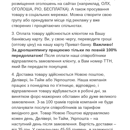
розміщення оголошень на сайтах (наприклад, ОЛХ,
ОГОЛОША, РІО, БЕСПЛАТКА). А також просування
товару в соціальних мережах. Можна створити свою
групу або орендувати місце під рекламу у вже
створених і процвітаючих спільнотах.
Оплата товару здійснюється клієнтом на Вашу
банківську карту. Ви, у свою чергу, переводите гроші
(оптову ціну) на нашу карту Приват-банку.
Важливо!
За дропшиппингу працюємо тільки по повній 100%
передоплатою!
Після оплати
наші співробітники
відправляють замовлення клієнту, а Вам номер ТТН,
який Ви передаєте покупцеві.
Доставка товару здійснюється Новою поштою,
Делівері, Ін-Тайм або Укрпоштою. Наша компанія
працює з понеділка по п'ятницю, відповідно, і
відправлення товару відбувається в робочі дні, за
винятком форс-мажорних обставин або дуже великого
замовлення. З-за 100 грамів горіхів компанія не буде
оплачувати послуги співробітників за тарифом
вихідного дня. Товар Новою Поштою відправляємо
кожен день, Делівері, Ін-Тайм, Укрпошта – на
наступний день після замовлення. Вартість доставки –
від 35 грн. У середньому 45-55 гривень, в залежності