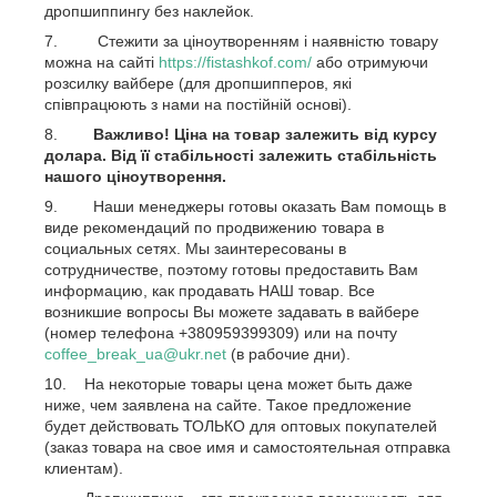
дропшиппингу без наклейок.
Стежити за ціноутворенням і наявністю товару
можна на сайті
https://fistashkof.com/
або отримуючи
розсилку вайбере (для дропшипперов, які
співпрацюють з нами на постійній основі).
Важливо! Ціна на товар залежить від курсу
долара. Від її стабільності залежить стабільність
нашого ціноутворення.
Наши менеджеры готовы оказать Вам помощь в
виде рекомендаций по продвижению товара в
социальных сетях. Мы заинтересованы в
сотрудничестве, поэтому готовы предоставить Вам
информацию, как продавать НАШ товар. Все
возникшие вопросы Вы можете задавать в вайбере
(номер телефона +380959399309) или на почту
coffee_break_ua@ukr.net
(в рабочие дни).
На некоторые товары цена может быть даже
ниже, чем заявлена на сайте. Такое предложение
будет действовать ТОЛЬКО для оптовых покупателей
(заказ товара на свое имя и самостоятельная отправка
клиентам).