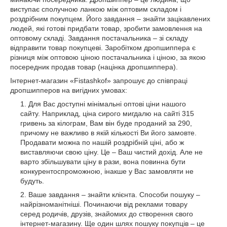
виступає сполучною ланкою між оптовим складом і
роздрібним покупцем. Його завдання – знайти зацікавлених
людей, які готові придбати товар, зробити замовлення на
оптовому складі. Завдання постачальника – зі складу
відправити товар покупцеві. Заробітком дропшиппера є
різниця між оптовою ціною постачальника і ціною, за якою
посередник продав товар (націнка дропшиппера).
Інтернет-магазин «Fistashkof» запрошує до співпраці
дропшипперов на вигідних умовах:
Для Вас доступні мінімальні оптові ціни нашого
сайту. Наприклад, ціна сирого мигдалю на сайті 315
гривень за кілограм, Вам він буде проданий за 290,
причому не важливо в якій кількості Ви його замовте.
Продавати можна по нашій роздрібній ціні, або ж
виставляючи свою ціну. Це – Ваш чистий дохід. Але не
варто збільшувати ціну в рази, вона повинна бути
конкурентоспроможною, інакше у Вас замовляти не
будуть.
Ваше завдання – знайти клієнта. Способи пошуку –
найрізноманітніші. Починаючи від реклами товару
серед родичів, друзів, знайомих до створення свого
інтернет-магазину. Ще один шлях пошуку покупців – це