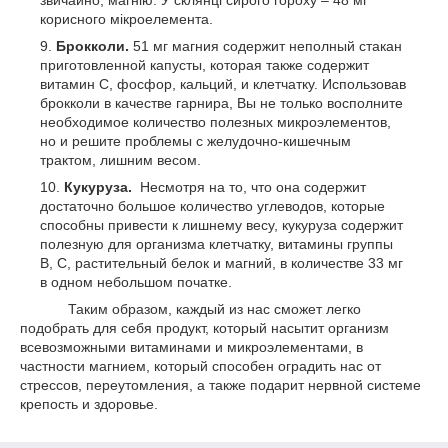
звичайно, магнію. У склянці сирого гороху – 48 мг
корисного мікроелемента.
Брокколи.
51 мг магния содержит неполный стакан
приготовленной капусты, которая также содержит
витамин С, фосфор, кальций, и клетчатку. Использовав
брокколи в качестве гарнира, Вы не только восполните
необходимое количество полезных микроэлементов,
но и решите проблемы с желудочно-кишечным
трактом, лишним весом.
Кукуруза.
Несмотря на то, что она содержит
достаточно большое количество углеводов, которые
способны привести к лишнему весу, кукуруза содержит
полезную для организма клетчатку, витамины группы
В, С, растительный белок и магний, в количестве 33 мг
в одном небольшом початке.
Таким образом, каждый из нас сможет легко
подобрать для себя продукт, который насытит организм
всевозможными витаминами и микроэлементами, в
частности магнием, который способен оградить нас от
стрессов, переутомления, а также подарит нервной системе
крепость и здоровье.