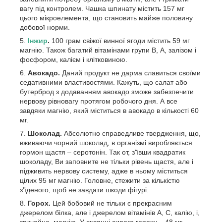
вагу під контролем. Чашка шпинату містить 157 мг
цього мікроелемента, що становить майже половину
добової норми.
Інжир
.
100 грам свіжої винної ягоди містить 59 мг
магнію. Також багатий вітамінами групи В, А, залізом і
фосфором, калієм і клітковиною.
Авокадо.
Даний продукт не дарма славиться своїми
седативними властивостями. Кажуть, що салат або
бутерброд з додаванням авокадо зможе забезпечити
нервову рівновагу протягом робочого дня. А все
завдяки магнію, який міститься в авокадо в кількості 60
мг.
Шоколад.
Абсолютно справедливе твердження, що,
вживаючи чорний шоколад, в організмі виробляється
гормон щастя – серотонін. Так от, з'ївши квадратик
шоколаду, Ви заповните не тільки рівень щастя, але і
підживить нервову систему, адже в ньому міститься
цілих 95 мг магнію. Головне, стежити за кількістю
з'їденого, щоб не завдати шкоди фігурі.
Горох.
Цей бобовий не тільки є прекрасним
джерелом білка, але і джерелом вітамінів А, С, калію, і,