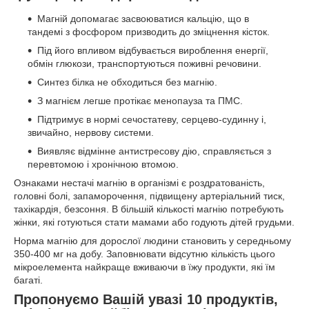
Магній допомагає засвоюватися кальцію, що в
тандемі з фосфором призводить до зміцнення кісток.
Під його впливом відбувається вироблення енергії,
обмін глюкози, транспортуються поживні речовини.
Синтез білка не обходиться без магнію.
З магнієм легше протікає менопауза та ПМС.
Підтримує в нормі сечостатеву, серцево-судинну і,
звичайно, нервову системи.
Виявляє відмінне антистресову дію, справляється з
перевтомою і хронічною втомою.
Ознаками нестачі магнію в організмі є роздратованість,
головні болі, запаморочення, підвищену артеріальний тиск,
тахікардія, безсоння. В більшій кількості магнію потребують
жінки, які готуються стати мамами або годують дітей грудьми.
Норма магнію для дорослої людини становить у середньому
350-400 мг на добу. Заповнювати відсутню кількість цього
мікроелемента найкраще вживаючи в їжу продукти, які їм
багаті.
Пропонуємо Вашій увазі 10 продуктів,