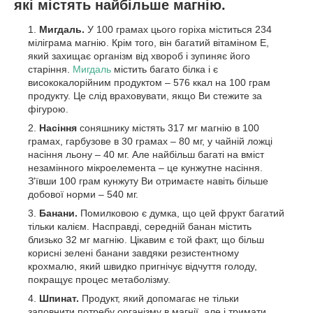
які містять найбільше магнію.
Мигдаль.
У 100 грамах цього горіха міститься 234
міліграма магнію. Крім того, він багатий вітаміном Е,
який захищає організм від хвороб і зупиняє його
старіння.
Мигдаль
містить багато білка і є
висококалорійним продуктом – 576 ккал на 100 грам
продукту. Це слід враховувати, якщо Ви стежите за
фігурою.
Насіння
соняшнику містять 317 мг магнію в 100
грамах, гарбузове в 30 грамах – 80 мг, у чайній ложці
насіння льону – 40 мг. Але найбільш багаті на вміст
незамінного мікроелемента – це кунжутне насіння.
З'ївши 100 грам кунжуту Ви отримаєте навіть більше
добової норми – 540 мг.
Банани.
Помилковою є думка, що цей фрукт багатий
тільки калієм. Насправді, середній банан містить
близько 32 мг магнію. Цікавим є той факт, що більш
корисні зелені банани завдяки резистентному
крохмалю, який швидко пригнічує відчуття голоду,
покращує процес метаболізму.
Шпинат.
Продукт, який допомагає
не тільки
заповнити потребу організму в магнії, але і тримати