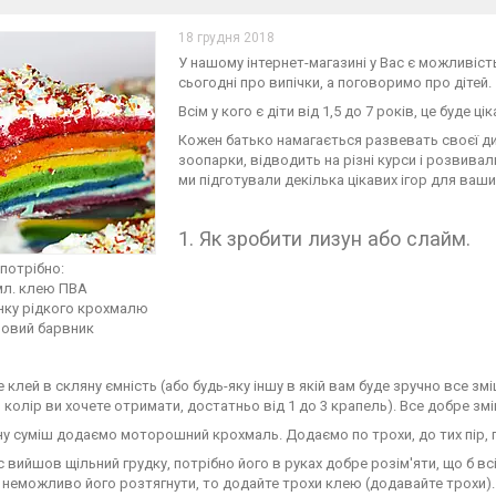
18 грудня 2018
У нашому інтернет-магазині у Вас є можливіс
сьогодні про випічки, а поговоримо про дітей.
Всім у кого є діти від 1,5 до 7 років, це буде ці
Кожен батько намагається развевать своєї дити
зоопарки, відводить на різні курси і розвивал
ми підготували декілька цікавих ігор для ваш
1. Як зробити лизун або слайм.
потрібно:
мл. клею ПВА
нку рідкого крохмалю
човий барвник
 клей в скляну ємність (або будь-яку іншу в якій вам буде зручно все з
й колір ви хочете отримати, достатньо від 1 до 3 крапель). Все добре зм
у суміш додаємо моторошний крохмаль. Додаємо по трохи, до тих пір, п
с вийшов щільний грудку, потрібно його в руках добре розім'яти, що б в
 неможливо його розтягнути, то додайте трохи клею (додавайте трохи).