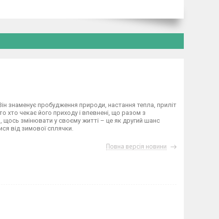
ін знаменує пробудження природи, настання тепла, приліт
то хто чекає його приходу і впевнені, що разом з
 щось змінювати у своєму житті – це як другий шанс
ся від зимової сплячки.
Повна версія новини