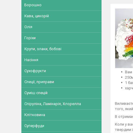
Борошно
Кава, цикорій
Олія
Горіхи
Крупи, злаки, бобові
Насіння
Сухофрукти
Вам 
250
Спеції, приправи
1 ба
хар
Суміш спецій
Виливаєте
Спіруліна, Ламінарія, Хлорелла
того, яки
Клітковина
В отриман
Коли у ва
Суперфуди
твердим і