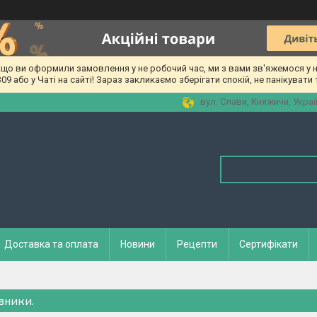
о ви оформили замовлення у не робочий час, ми з вами зв'яжемося у на
 або у Чаті на сайті! Зараз закликаємо зберігати спокій, не панікувати т
вул. Слави, Княжичи, Украї
Доставка та оплата
Новини
Рецепти
Сертифікати
вники.