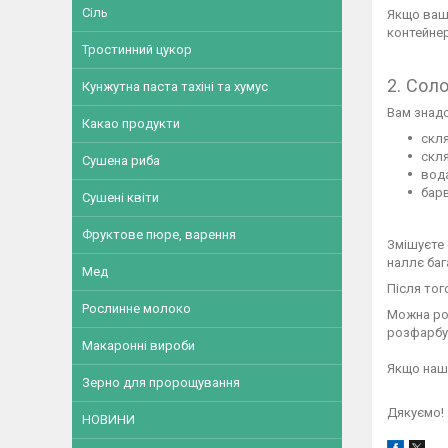
Сіль
Якщо ваш 
контейнер
Тростинний цукор
2. Соло
Кунжутна паста тахіні та хумус
Вам знад
Какао продукти
скля
скл
Сушена риба
вод
бар
Сушені квіти
Фруктове пюре, варення
Змішуєте 
наллє баг
Мед
Після тог
Рослинне молоко
Можна роб
розфарбув
Макаронні вироби
Якщо наша
Зерно для пророщування
Дякуємо!
НОВИНИ