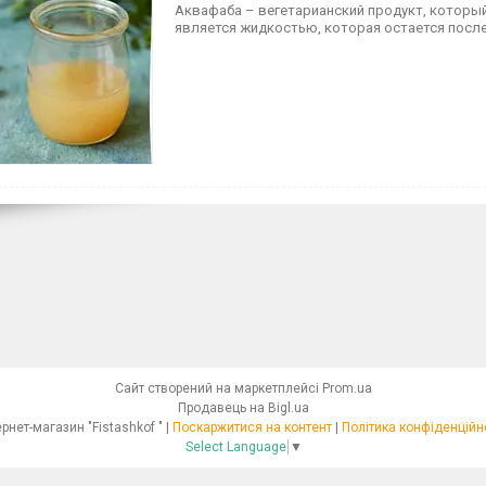
Аквафаба – вегетарианский продукт, который
является жидкостью, которая остается после
Сайт створений на маркетплейсі
Prom.ua
Продавець на Bigl.ua
Інтернет-магазин "Fistashkof " |
Поскаржитися на контент
|
Політика конфіденційн
Select Language
▼