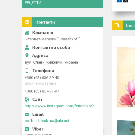
РЕЦЕПТИ
Контакти
Інш
Інтернет-магазин "Fistashkof "
вул. Слави, Княжичи, Україна
+380 (63) 636-39-40
Василенко Тетяна
+380 (63) 857-71-97
https://www.instagram.com/fistashkof/
coffee_break_ua@ukr.net