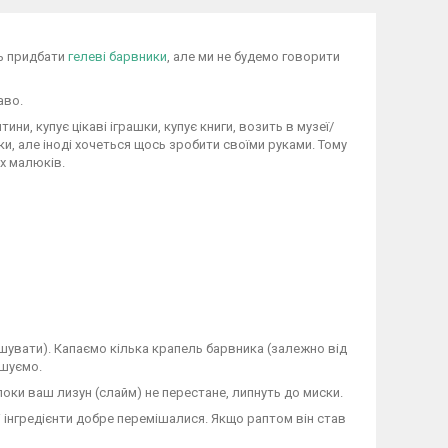
ть придбати
гелеві барвники
, але ми не будемо говорити
каво.
ни, купує цікаві іграшки, купує книги, возить в музеї/
ки, але іноді хочеться щось зробити своїми руками. Тому
их малюків.
мішувати). Капаємо кілька крапель барвника (залежно від
ішуємо.
оки ваш лизун (слайм) не перестане, липнуть до миски.
сі інгредієнти добре перемішалися. Якщо раптом він став