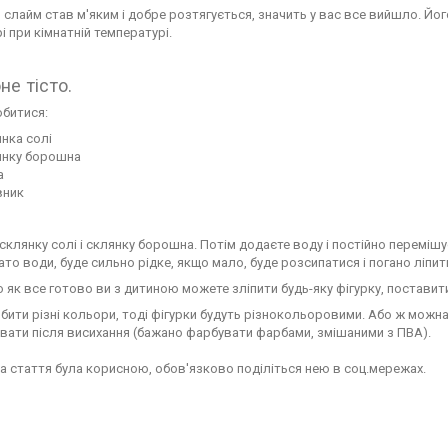
слайм став м'яким і добре розтягується, значить у вас все вийшло. Йог
і при кімнатній температурі.
не тісто.
обитися:
нка солі
янку борошна
а
вник
склянку солі і склянку борошна. Потім додаєте воду і постійно перемішує
ато води, буде сильно рідке, якщо мало, буде розсипатися і погано ліпи
о як все готово ви з дитиною можете зліпити будь-яку фігурку, поставити ї
ити різні кольори, тоді фігурки будуть різнокольоровими. Або ж можна н
ати після висихання (бажано фарбувати фарбами, змішаними з ПВА).
 стаття була корисною, обов'язково поділіться нею в соц.мережах.