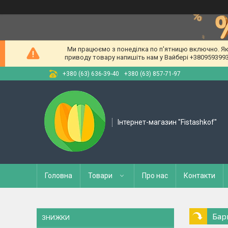
Ми працюємо з понеділка по п'ятницю включно. Якщ
приводу товару напишіть нам у Вайбері +380959399309
+380 (63) 636-39-40
+380 (63) 857-71-97
Інтернет-магазин "Fistashkof"
Головна
Товари
Про нас
Контакти
Бар
ЗНИЖКИ