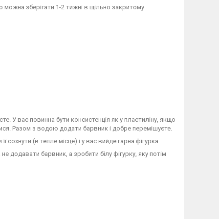
о можна зберігати 1-2 тижні в щільно закритому
те. У вас повинна бути консистенція як у пластиліну, якщо
тися. Разом з водою додати барвник і добре перемішуєте.
ї сохнути (в тепле місце) і у вас вийде гарна фігурка.
е додавати барвник, а зробити білу фігурку, яку потім