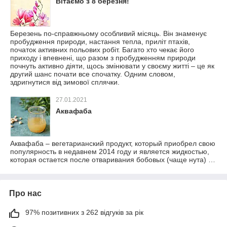
Вітаємо з 8 березня!
Березень по-справжньому особливий місяць. Він знаменує
пробудження природи, настання тепла, приліт птахів,
початок активних польових робіт. Багато хто чекає його
приходу і впевнені, що разом з пробудженням природи
почнуть активно діяти, щось змінювати у своєму житті – це як
другий шанс почати все спочатку. Одним словом,
здригнутися від зимової сплячки.
27.01.2021
Аквафаба
Аквафаба – вегетарианский продукт, который приобрел свою
популярность в недавнем 2014 году и является жидкостью,
которая остается после отваривания бобовых (чаще нута) …
Про нас
97% позитивних з 262 відгуків за рік