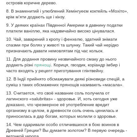
островів коричне дерево.
8. В знаменитий і улюблений Хемінгуеєм коктейль «Мохіто»,
крім м'яти додають ще і кінзу.
9. У деяких країнах Південної Америки в давнину податки
платили ваніллю, яка надзвичайно високо цінувалася.
10. Чай, заварений з кропу і фенхелю, здатний знімати
спазми при болях у животі та шлунку. Такий чай нерідко
призначають давати немовлятам під час кольок.
11. Для додання провину незвичайного смаку до нього
додають різні
прянощі
. Кориця, гвоздик, коріандр імбир і
часто входять у рецепт приготування глінтвейну.
12. В Індії прийнято обсмажувати деякі різновиди спецій, а
суміш з таких обсмажених прянощів називають «масала».
13. Считается, что своё название соль получила от
латинского «salubritas» - здоровье. И, хоть сегодня уже
доказано, что чрезмерное её употребление вредит
организму в целом, в древности соль очень ценилась и
приносилась в дар богам, которых молили о здоровье.
14. Чем одаривали особо отличившихся в бою воинов в
Древней Греции? Вы думаете золотом? В первую очередь -
веточкой укропа.