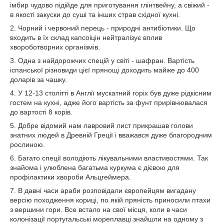
імбир чудово підійде для приготування глінтвейну, а свіжий -
в якості закуски до суші та інших страв східної кухні.
2. Чорний і червоний перець - природні антибіотики. Що
входить в їх склад капсоіцін нейтралізує вплив
хвороботворних організмів.
3. Одна з найдорожчих спецій у світі - шафран. Вартість
іспанської різновиди цієї прянощі доходить майже до 400
доларів за чашку.
4. У 12-13 столітті в Англії мускатний горіх був дуже рідкісним
гостем на кухні, адже його вартість за фунт прирівнювалася
до вартості 8 корів.
5. Добре відомий нам лавровий лист прикрашав голови
знатних людей в Древній Греції і вважався дуже благородним
рослиною.
6. Багато спеції володіють лікувальними властивостями. Так
знайома і улюблена багатьма куркума є дієвою для
профілактики хвороби Альцгеймера.
7. В давні часи араби розповідали європейцям вигадану
версію походження кориці, по якій пряність приносили птахи
з вершини гори. Все встало на свої місця, коли в часи
колонізації португальські мореплавці знайшли на одному з