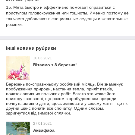
15. Мята быстро и эффективно помогает справиться с
приступом головокружения или тошноты. Именно поэтому её
так часто добавляют в специальные леденцы и жевательные
резинки.
Інші новини рубрики
10.03.2021
Вітаємо з 8 березня!
Березень по-справжньому особливий місяць. Він знаменує
пробудження природи, настання тепла, приліт птахів,
початок активних польових робіт. Багато хто чекає його
приходу і впевнені, що разом з пробудженням природи
почнуть активно діяти, щось змінювати у своєму житті – це як
другий шанс почати все спочатку. Одним словом,
здригнутися від зимової сплячки.
27.01.2021
Аквафаба