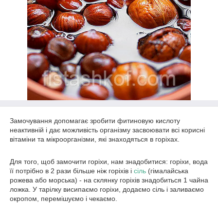
Замочування допомагає зробити фитиновую кислоту
неактивній і дає можливість організму засвоювати всі корисні
вітаміни та мікроорганізми, які знаходяться в горіхах.
Для того, щоб замочити горіхи, нам знадобитися: горіхи, вода
її потрібно в 2 рази більше ніж горіхів і
сіль
(гімалайська
рожева або морська) - на склянку горіхів знадобиться 1 чайна
ложка. У тарілку висипаємо горіхи, додаємо сіль і заливаємо
окропом, перемішуємо і чекаємо.