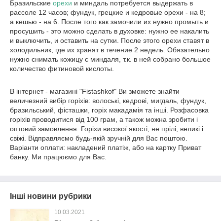
Бразильские
орехи
и миндаль потребуется выдержать в
рассоле 12 часов; фундук, грецкие и кедровые орехи - на 8;
а кешью - на 6. После того как замочили их нужно промыть и
просушить - это можно сделать в духовке: нужно ее накалить
и выключить, и оставить на сутки. После этого орехи ставят в
холодильник, где их хранят в течение 2 недель. Обязательно
нужно снимать кожицу с миндаля, т.к. в ней собрано большое
количество фитиновой кислоты.
В інтернет - магазині "Fistashkof" Ви зможете знайти
величезний вибір горіхів: волоські, кедрові, мигдаль, фундук,
бразильський, фісташки, горіх макадамія та інші. Розфасовка
горіхів проводитися від 100 грам, а також можна зробити і
оптовий замовлення. Горіхи високої якості, не прілі, великі і
свіжі. Відправляємо будь-якій зручній для Вас поштою.
Варіанти оплати: накладений платіж, або на картку Приват
банку. Ми працюємо для Вас.
Інші новини рубрики
10.03.2021