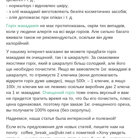
- нормалізує і відновлює шкіру;
- з олії макадамії виготовляють безлічі косметичних засобів;
- олія допомагає при опіках і т. д.
Горіх макадамія
не має протипоказань, окрім тих випадків,
коли у людини алергія на всі види горіхів. Але сильно багато
вживати також не рекомендуються, оскільки він дуже
калорійний.
У нашому інтернет-магазині ви можете придбати горіх
макадамі як очищений, так і в шкаралупі. За смаковими
якостями горіх, який в шкаралупі більш солодкий, але його
ще необхідно почистити. Якщо ви замовляєте 1кг. макадамі в
шкаралупі, то отримуєте 2 ключика (вони допомагають
відкрити горіх дуже швидко), якщо 500г. – 1 ключик, а якщо
100г.,то ключик ми не лежимо оскільки виробник дає 2 ключа
на 1 кг. макадамі.
Очищений горіх
тоже очень вкусный и вам
не придется тратить время на то, что бы его почистить, плюс
цена одинаковая, поэтому при заказе 1кг. очищенного ореха,
вы получаете 100% ореха (без скорлупы).
Надеемся, наша статья была интересной и полезной!
Если есть предложения для новых статей, пишите нам на
почту: coffee_break_ua@ukr.net с пометкой «Хочу увидеть