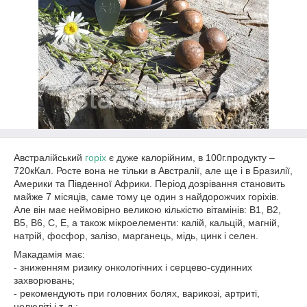
Австралійський
горіх
є дуже калорійним, в 100г.продукту –
720кКал. Росте вона не тільки в Австралії, але ще і в Бразилії,
Америки та Південної Африки. Період дозрівання становить
майже 7 місяців, саме тому це один з найдорожчих горіхів.
Але він має неймовірно великою кількістю вітамінів: В1, В2,
В5, В6, С, Е, а також мікроелементи: калій, кальцій, магній,
натрій, фосфор, залізо, марганець, мідь, цинк і селен.
Макадамія має:
- зниженням ризику онкологічних і серцево-судинних
захворювань;
- рекомендують при головних болях, варикозі, артриті,
целюліті і т. д.;