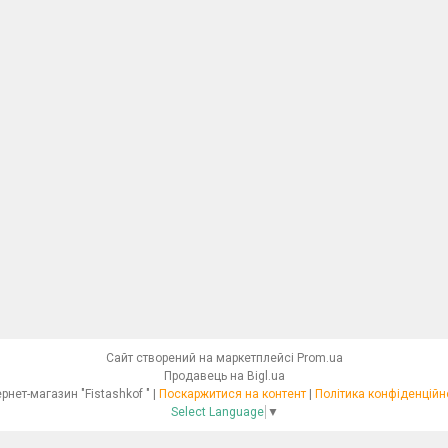
Сайт створений на маркетплейсі
Prom.ua
Продавець на Bigl.ua
Інтернет-магазин "Fistashkof " |
Поскаржитися на контент
|
Політика конфіденційн
Select Language
▼