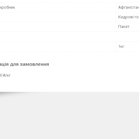
виробник
Афганіста
Кедрові го
а
Пакет
1кг.
ація для замовлення
0 ₴/кг