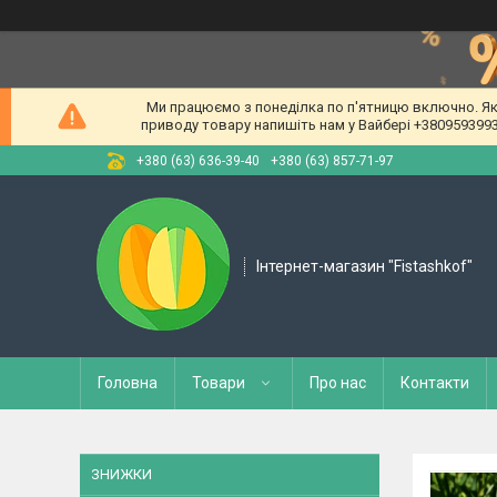
Ми працюємо з понеділка по п'ятницю включно. Якщ
приводу товару напишіть нам у Вайбері +380959399309
+380 (63) 636-39-40
+380 (63) 857-71-97
Інтернет-магазин "Fistashkof"
Головна
Товари
Про нас
Контакти
ЗНИЖКИ