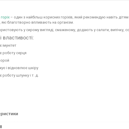
горіх
– один з найбільш корисних горіхів, який рекомендую навіть дітям ві
, які благотворно впливають на організм.
ористовують у сирому вигляді, смаженому, додають у салати, випічку, соус
і властивості:
є імунітет
є роботу серця
еморой
ує і відновлює шкіру
 роботу шлунку і т. д.
еристики
І