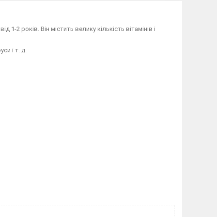
д 1-2 років. Він містить велику кількість вітамінів і
и і т. д.