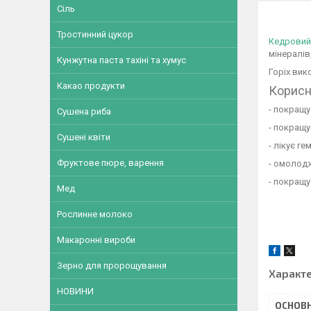
Сіль
Тростинний цукор
Кедровий 
мінералів
Кунжутна паста тахіні та хумус
Горіх вик
Какао продукти
Корисн
- покращу
Сушена риба
- покращу
Сушені квіти
- лікує г
Фруктове пюре, варення
- омолодж
- покращує
Мед
Рослинне молоко
Макаронні вироби
Зерно для пророщування
Характ
НОВИНИ
ОСНОВН