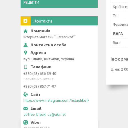
РЕЦЕПТИ
Країна 
Тип
Контакти
Фасовк
ВАГА
Інтернет-магазин "Fistashkof "
Вага
Інформ
вул. Слави, Княжичи, Україна
Ціна:
2 00
+380 (63) 636-39-40
Василенко Тетяна
+380 (63) 857-71-97
https://www.instagram.com/fistashkof/
coffee_break_ua@ukr.net