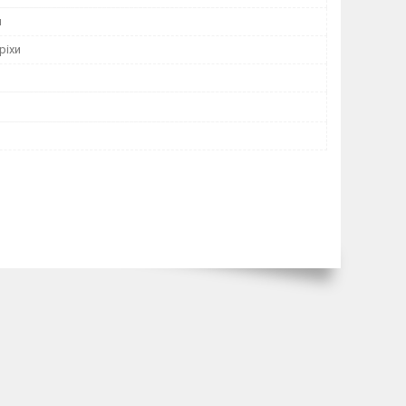
н
ріхи