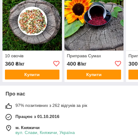
10 овочів
Приправа Сумах
Прип
360
400
300
₴/кг
₴/кг
Купити
Купити
Про нас
97% позитивних з 262 відгуків за рік
Працює з 01.10.2016
м. Княжичи
вул. Слави, Княжичи, Україна