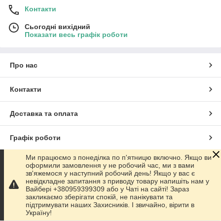
Контакти
Сьогодні вихідний
Показати весь графік роботи
Про нас
Контакти
Доставка та оплата
Графік роботи
Ми працюємо з понеділка по п'ятницю включно. Якщо ви
Повна версія сайту
оформили замовлення у не робочий час, ми з вами
зв'яжемося у наступний робочий день! Якщо у вас є
невідкладне запитання з приводу товару напишіть нам у
Сайт створено на маркетплейсі
Prom.ua
Вайбері +380959399309 або у Чаті на сайті! Зараз
закликаємо зберігати спокій, не панікувати та
підтримувати наших Захисників. І звичайно, вірити в
Політика конфіденційності
Україну!