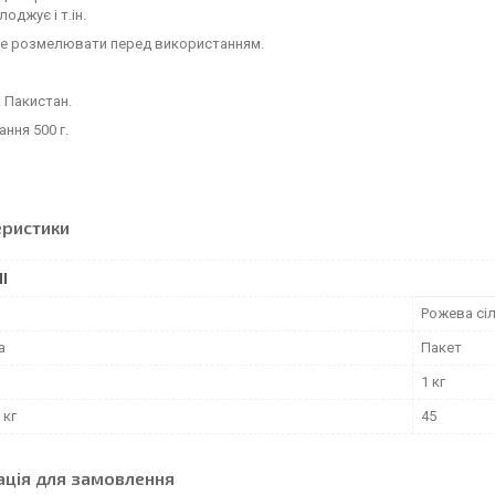
оджує і т.ін.
ще розмелювати перед використанням.
 Пакистан.
ння 500 г.
еристики
І
Рожева сі
а
Пакет
1 кг
 кг
45
ація для замовлення