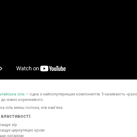
алайська сіль
— одна з найпопулярніших компонентів. Її називають «разов
о до ніжно коричневого.
ка сіль менш солона, ніж кам'яна.
 властивості:
ращує зір
ращує циркуляцію крові
щає організм