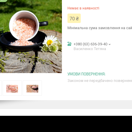
Немає в наявності
70 ₴
Мінімальна сума замовлення на сай
+380 (63) 636-39-40
Василенко Тетяна
Законом не передбачено поверненн