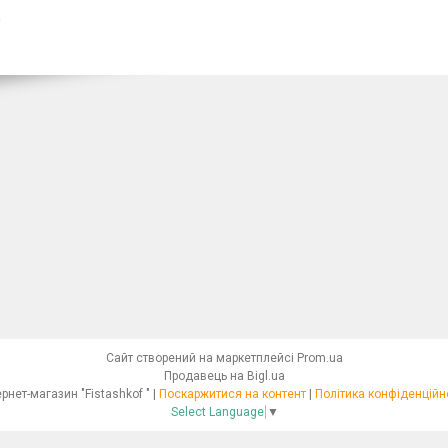
Сайт створений на маркетплейсі
Prom.ua
Продавець на Bigl.ua
Інтернет-магазин "Fistashkof " |
Поскаржитися на контент
|
Політика конфіденційн
Select Language
▼