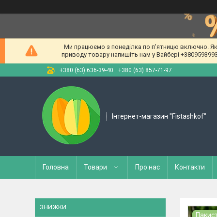
Ми працюємо з понеділка по п'ятницю включно. Якщ
приводу товару напишіть нам у Вайбері +380959399309
+380 (63) 636-39-40
+380 (63) 857-71-97
Інтернет-магазин "Fistashkof"
Головна
Товари
Про нас
Контакти
ЗНИЖКИ
Пакис