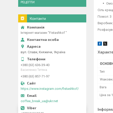
РЕЦЕПТИ
Омол
Сіль кра
Помол: 3
Контакти
Виробник:
Розфасува
Інтернет-магазин "Fistashkof "
Характ
вул. Слави, Княжичи, Україна
ОСНОВН
+380 (63) 636-39-40
Василенко Тетяна
Тип
+380 (63) 857-71-97
Упаковк
Вага
https://www.instagram.com/fistashkof/
Ціна за 1
coffee_break_ua@ukr.net
Інформ