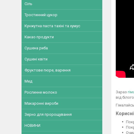
Сіль
Тростинний цукор
Кунжутна паста тахіні та хумус
Какао продукти
Сушена риба
Сушені квіти
Фруктове пюре, варення
Мед
Зараз
гім
Рослинне молоко
від білог
Макаронні вироби
Гімалайсь
Корисні
Зерно для пророщування
Пок
НОВИНИ
Пок
Очи