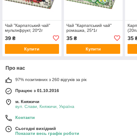
Чай "Карпатський чай"
Чай "Карпатський чай"
Карп
мультифрукт, 20*2г
ромашка, 25*1г
(20п
39
35
35
₴
₴
Купити
Купити
Про нас
97% позитивних з 260 відгуків за рік
Працює з 01.10.2016
м. Княжичи
вул. Слави, Княжичи, Україна
Контакти
Сьогодні вихідний
Показати весь графік роботи