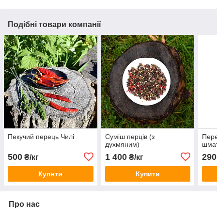
Подібні товари компанії
Пекучий перець Чилі
Суміш перців (з
Пере
духмяним)
шмат
500
1 400
290
₴/кг
₴/кг
Купити
Купити
Про нас