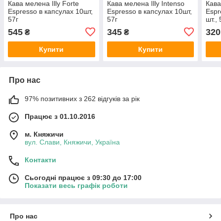
Кава мелена Illy Forte
Кава мелена Illy Intenso
Кава
Espresso в капсулах 10шт,
Espresso в капсулах 10шт,
Espr
57г
57г
шт., 
545
345
320
₴
₴
Купити
Купити
Про нас
97% позитивних з 262 відгуків за рік
Працює з 01.10.2016
м. Княжичи
вул. Слави, Княжичи, Україна
Контакти
Сьогодні працює з 09:30 до 17:00
Показати весь графік роботи
Про нас