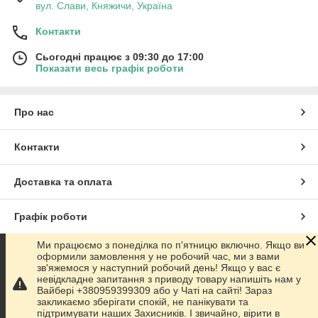
вул. Слави, Княжичи, Україна
Контакти
Сьогодні працює з 09:30 до 17:00
Показати весь графік роботи
Про нас
Контакти
Доставка та оплата
Графік роботи
Ми працюємо з понеділка по п'ятницю включно. Якщо ви
Повна версія сайту
оформили замовлення у не робочий час, ми з вами
зв'яжемося у наступний робочий день! Якщо у вас є
невідкладне запитання з приводу товару напишіть нам у
Сайт створено на маркетплейсі
Prom.ua
Вайбері +380959399309 або у Чаті на сайті! Зараз
закликаємо зберігати спокій, не панікувати та
підтримувати наших Захисників. І звичайно, вірити в