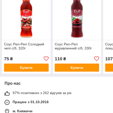
Соус Peri-Peri Солодкий
Соус Peri-Peri
Соус
чилі с/б, 320г
журавлинний с/б, 330г
локш
75
110
107
₴
₴
Купити
Купити
Про нас
97% позитивних з 262 відгуків за рік
Працює з 01.10.2016
м. Княжичи