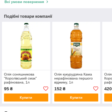
Всі умови повернення
Подібні товари компанії
Олія соняшникова
Олія кукурудзяна Кама
Олія
"Королівський смак"
нерафінована першого
Коро
рафінована, 1л
віджиму, 1л
рафі
95
152
420
₴
₴
Купити
Купити