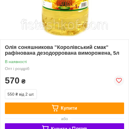
Олія соняшникова "Королівський смак"
рафінована дезодоррована виморожена, 5л
В наявності
Опт і роздріб
570
₴
550 ₴
від 2 шт.
Купити
або
Купити з