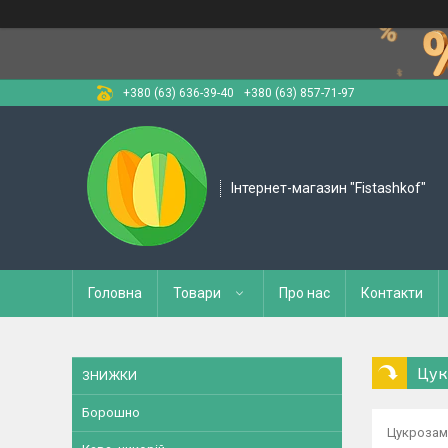
+380 (63) 636-39-40
+380 (63) 857-71-97
Інтернет-магазин "Fistashkof"
Головна
Товари
Про нас
Контакти
Цук
ЗНИЖКИ
Борошно
Цукрозам