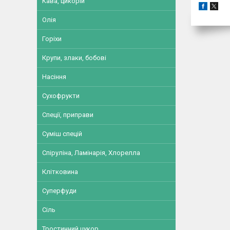
Кава, цикорій
Олія
Горіхи
Крупи, злаки, бобові
Насіння
Сухофрукти
Спеції, приправи
Суміш спецій
Спіруліна, Ламінарія, Хлорелла
Клітковина
Суперфуди
Сіль
Тростинний цукор