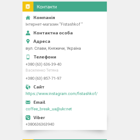
Контакти
Інтернет-магазин "Fistashkof "
вул. Слави, Княжичи, Україна
+380 (63) 636-39-40
Василенко Тетяна
+380 (63) 857-71-97
https://www.instagram.com/fistashkof/
coffee_break_ua@ukr.net
+380636363940