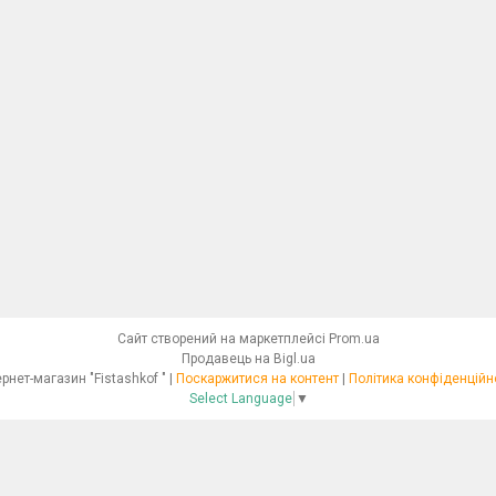
Сайт створений на маркетплейсі
Prom.ua
Продавець на Bigl.ua
Інтернет-магазин "Fistashkof " |
Поскаржитися на контент
|
Політика конфіденційн
Select Language
▼