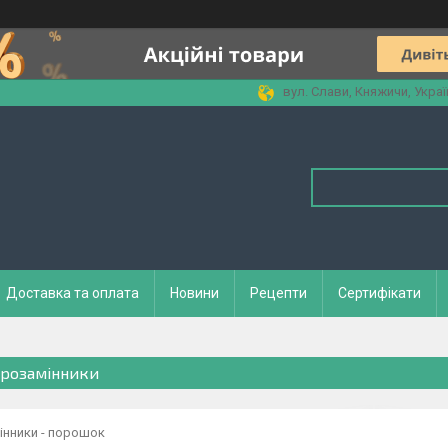
вул. Слави, Княжичи, Украї
Доставка та оплата
Новини
Рецепти
Сертифікати
розамінники
інники - порошок